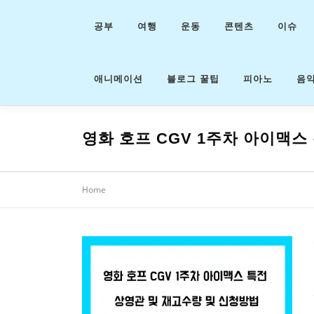
내
용
공부
여행
운동
콘텐츠
이슈
으
로
바
애니메이션
블로그 꿀팁
피아노
음
로
가
기
영화 호프 CGV 1주차 아이맥스
Home