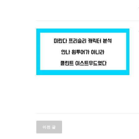
글
이전 글
탐