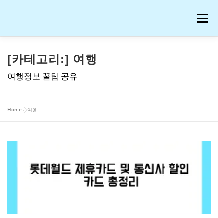
내
용
메뉴
으
로
바
로
공부
여행
운동
콘텐츠
이슈
OTT꿀팁
[카테고리:]
여행
가
기
여행정보 꿀팁 공유
AI 연구
워드프레스 일기
온라인 강의 후기
Home
»
여행
재테크
생활꿀팁
반려동물
화장품
애니메이션
블로그 꿀팁
피아노
음악
프로그램
IT
저작권과 법