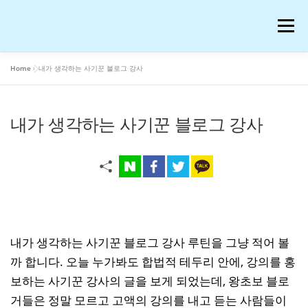
내
용
메뉴
으
로
바
Home
»
내가 생각하는 사기꾼 블로그 강사
로
공부
여행
운동
콘텐츠
이슈
OTT꿀팁
가
기
내가 생각하는 사기꾼 블로그 강사
AI 연구
워드프레스 일기
온라인 강의 후기
재테크
생활꿀팁
반려동물
화장품
애니메이션
블로그 꿀팁
피아노
음악
내가 생각하는 사기꾼 블로그 강사 루틴을 그냥 적어 볼
까 합니다. 오늘 누가봐도 합법적 테두리 안에, 강의를 홍
보하는 사기꾼 강사의 글을 보게 되었는데, 왕초보 블로
프로그램
IT
저작권과 법
거들은 정말 모르고 고액의 강의를 내고 듣는 사람들이