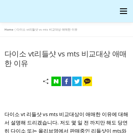
내
용
메뉴
으
로
바
Home
»
다이소 vt리들샷 vs mts 비교대상 애매한 이유
로
공부
여행
운동
콘텐츠
이슈
OTT꿀팁
가
기
다이소 vt리들샷 vs mts 비교대상 애매
AI 연구
워드프레스 일기
온라인 강의 후기
한 이유
재테크
생활꿀팁
반려동물
화장품
애니메이션
블로그 꿀팁
피아노
음악
다이소 vt 리들샷 vs mts 비교대상이 애매한 이유에 대해
서 설명해 드리겠습니다. 저도 몇 일 전 까지만 해도 당연
프로그램
IT
저작권과 법
히 다이소 또는 올리브영에서 판매중인 리들샷이 mts와