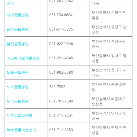
051-265-7582
센터
대동
부산광역시 수영구 민
나비동물병원
051.754.6684
락동
부산광역시 금정구 남
남산동물병원
051-517-8275
산동
부산광역시 수영구 남
남천동물병원
051-622-0046
천동
부산광역시 강서구 명
네오메디컬동물병원
051-291-4545
지동
부산광역시 동래구 사
노블동물병원
051-982-2580
직동
부산광역시 북구 화명
노아동물병원
343-7588
동
부산광역시 해운대구
누리동물병원
051-701-7599
송정동
부산광역시 연제구 연
뉴로동물암센터
051-711-8251
산동
부산광역시 연제구 연
뉴로동물의료센터
051-711-8253
산동