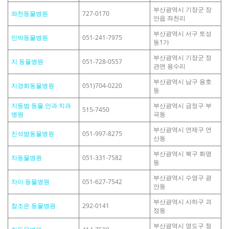
부산광역시 기장군 장
좌천동물병원
727-0170
안읍 좌천리
부산광역시 서구 토성
민박동물병원
051-241-7975
동1가
부산광역시 기장군 정
지 동물병원
051-728-0557
관면 용수리
부산광역시 남구 용호
지경희동물병원
051)704-0220
동
지동범 동물 안과 치과
부산광역시 금정구 부
515-7450
병원
곡동
부산광역시 연제구 연
진석범동물병원
051-997-8275
산동
부산광역시 북구 화명
차동물병원
051-331-7582
동
부산광역시 수영구 광
차이 동물병원
051-627-7542
안동
부산광역시 사하구 괴
참조은 동물병원
292-0141
정동
부산광역시 영도구 청