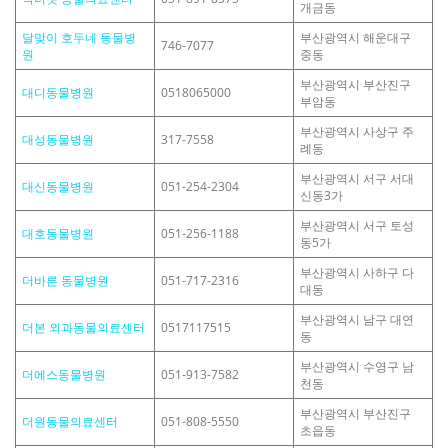
개금동
달맞이 호두네 동물병
부산광역시 해운대구
746-7077
원
중동
부산광역시 부산진구
대디동물병원
0518065000
부암동
부산광역시 사상구 주
대성동물병원
317-7558
례동
부산광역시 서구 서대
대신동물병원
051-254-2304
신동3가
부산광역시 서구 토성
대호동물병원
051-256-1188
동5가
부산광역시 사하구 다
더바른 동물병원
051-717-2316
대동
부산광역시 남구 대연
더본 외과동물의료센터
0517117515
동
부산광역시 수영구 남
더에스동물병원
051-913-7582
천동
부산광역시 부산진구
더원동물의료센터
051-808-5550
초읍동