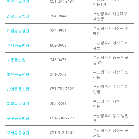
가온동물병원
051-241-3131
신동1가
부산광역시 해운대구
갑을동물병원
784-7844
재송동
부산광역시 사상구 주
개금동물병원
324-9954
례동
부산광역시 연제구 거
거제동물병원
862-8668
제동
부산광역시 중구 남포
고동물병원
246-0473
동5가
부산광역시 사상구 모
고은동물병원
311-7578
라동
부산광역시 수영구 광
광안동물병원
051-751-7829
안동
부산광역시 사하구 괴
괴정동물병원
207-3344
정동
부산광역시 동구 범일
구구동물병원
051-638-9977
동
부산광역시 금정구 구
구서동물병원
051-512-1661
서동