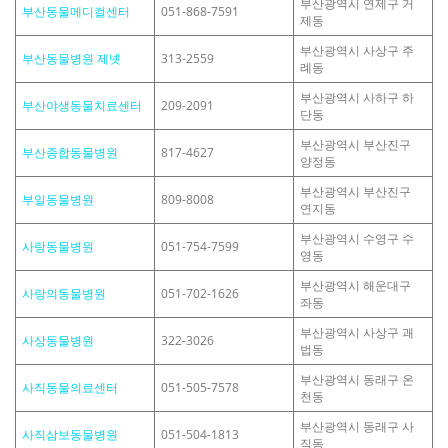
부산광역시 연제구 거
부산동물메디컬센터
051-868-7591
제동
부산광역시 사상구 주
부산동물병원 제넷
313-2559
례동
부산광역시 사하구 하
부산야생동물치료센터
209-2091
단동
부산광역시 부산진구
부산종합동물병원
817-4627
양정동
부산광역시 부산진구
부일동물병원
809-8008
연지동
부산광역시 수영구 수
사랑동물병원
051-754-7599
영동
부산광역시 해운대구
사랑의동물병원
051-702-1626
좌동
부산광역시 사상구 괘
사상동물병원
322-3026
법동
부산광역시 동래구 온
사직동물의료센터
051-505-7578
천동
부산광역시 동래구 사
사직삼보동물병원
051-504-1813
직동