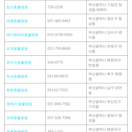
부산광역시 기장군 정
킴스동물병원
728-2236
관읍 매학리
부산광역시 영도구 동
태종동물병원
051-405-9493
삼동
부산광역시 강서구 명
테디펫닥터동물병원
010-3150-5950
지동
부산광역시 연제구 연
토곡동물병원
051-759-8669
산동
부산광역시 해운대구
토마스동물병원
544-0775
반송동
부산광역시 북구 화명
토브동물병원
0513619975
동
부산광역시 남구 대연
튼튼동물병원
0516217555
동
부산광역시 부산진구
펫케어 동물병원
051-896-7582
가야동
부산광역시 동래구 명
포레동물병원
051-526-7588
장동
부산광역시 해운대구
푸른동물병원
784-1235