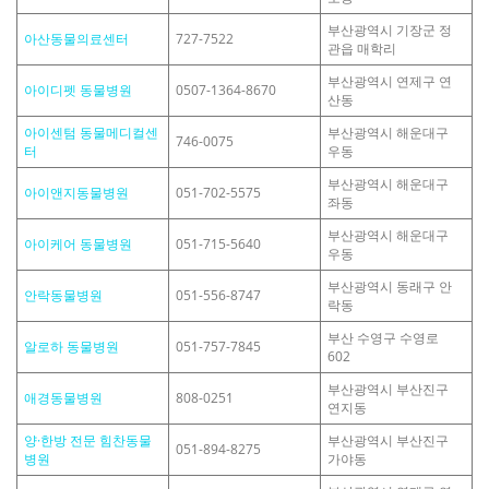
부산광역시 기장군 정
아산동물의료센터
727-7522
관읍 매학리
부산광역시 연제구 연
아이디펫 동물병원
0507-1364-8670
산동
아이센텀 동물메디컬센
부산광역시 해운대구
746-0075
터
우동
부산광역시 해운대구
아이앤지동물병원
051-702-5575
좌동
부산광역시 해운대구
아이케어 동물병원
051-715-5640
우동
부산광역시 동래구 안
안락동물병원
051-556-8747
락동
부산 수영구 수영로
알로하 동물병원
051-757-7845
602
부산광역시 부산진구
애경동물병원
808-0251
연지동
양·한방 전문 힘찬동물
부산광역시 부산진구
051-894-8275
병원
가야동