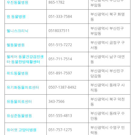
우진동물병원
865-1782
부암동
부산광역시 북구 화명
원 동물병원
051-333-7584
동
부산광역시 부산진구
웰니스크리닉
0518037511
부암동
부산광역시 금정구 구
웰동물병원
051-515-7272
서동
웰케어 동물건강검진센
부산광역시 남구 대연
051-711-7514
터·동물한방재활센터
동
부산광역시 부산진구
위드동물병원
051-891-7597
당감동
부산광역시 동래구 사
유기화동물의료센터
0507-1387-8492
직동
부산광역시 북구 덕천
유동물의료센터
343-7566
동
부산광역시 동래구 수
유성준동물병원
051-555-4813
안동
부산광역시 수영구 민
유어캣 고양이병원
051-757-1275
락동