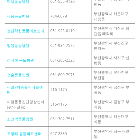
재생동물병원
051-555-4130
민동
부산광역시 해운대구
재송동물병원
784-0079
재송동
부산광역시 기장군 정
정관착한동물의료센터
051-923-0119
관읍 매학리
부산광역시 부산진구
정원동물병원
051-934-7575
연지동
부산광역시 사하구 신
정직한 동물병원
051-205-2323
평동
부산광역시 부산진구
정훈동물병원
051-809-7975
부전동
제일2차동물메디컬센
부산광역시 금정구 부
516-1175
터
곡동
제일동물진단영상센터
부산광역시 금정구 부
516-1175
(위와 같음)
곡동
부산광역시 해운대구
조앤박동물병원
051-702-7511
좌동
부산광역시 남구 대연
조양래 동물의료센터
627-2885
동