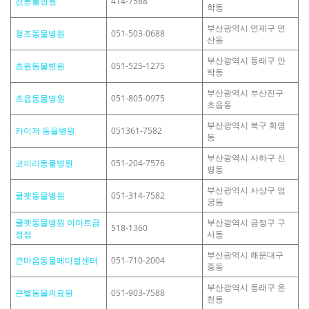
천동물병원
414-7588
학동
부산광역시 연제구 연
청조동물병원
051-503-0688
산동
부산광역시 동래구 안
초원동물병원
051-525-1275
락동
부산광역시 부산진구
초읍동물병원
051-805-0975
초읍동
부산광역시 북구 화명
카이저 동물병원
051361-7582
동
부산광역시 사하구 신
코끼리동물병원
051-204-7576
평동
부산광역시 사상구 엄
쿨펫동물병원
051-314-7582
궁동
쿨펫동물병원 이마트금
부산광역시 금정구 구
518-1360
정점
서동
부산광역시 해운대구
큰마음동물메디컬센터
051-710-2004
중동
부산광역시 동래구 온
큰별동물의료원
051-903-7588
천동