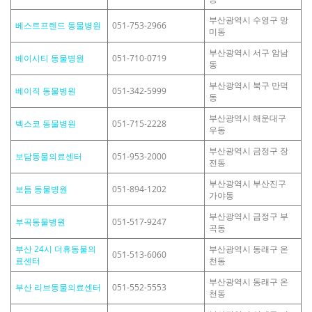
부산광역시 수영구 망
베스트프렌드 동물병원
051-753-2966
미동
부산광역시 서구 암남
베이시티 동물병원
051-710-0719
동
부산광역시 북구 만덕
베이직 동물병원
051-342-5999
동
부산광역시 해운대구
벡스코 동물병원
051-715-2228
우동
부산광역시 금정구 장
보담동물의료센터
051-953-2000
전동
부산광역시 부산진구
보듬 동물병원
051-894-1202
가야동
부산광역시 금정구 부
부곡동물병원
051-517-9247
곡동
부산 24시 더휴동물의
부산광역시 동래구 온
051-513-6060
료센터
천동
부산광역시 동래구 온
부산 리브동물의료센터
051-552-5553
천동