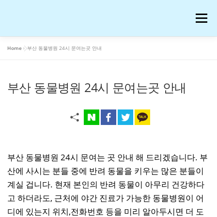
내
용
메뉴
으
로
바
Home
»
부산 동물병원 24시 문여는곳 안내
로
공부
여행
운동
콘텐츠
이슈
OTT꿀팁
가
기
부산 동물병원 24시 문여는곳 안내
AI 연구
워드프레스 일기
온라인 강의 후기
재테크
생활꿀팁
반려동물
화장품
부산 동물병원 24시 문여는 곳 안내 해 드리겠습니다. 부
애니메이션
블로그 꿀팁
피아노
음악
산에 사시는 분들 중에 반려 동물을 키우는 많은 분들이
계실 겁니다. 현재 본인의 반려 동물이 아무리 건강하다
고 하더라도, 근처에 야간 진료가 가능한 동물병원이 어
프로그램
IT
저작권과 법
디에 있는지 위치,전화번호 등을 미리 알아두시면 더 도