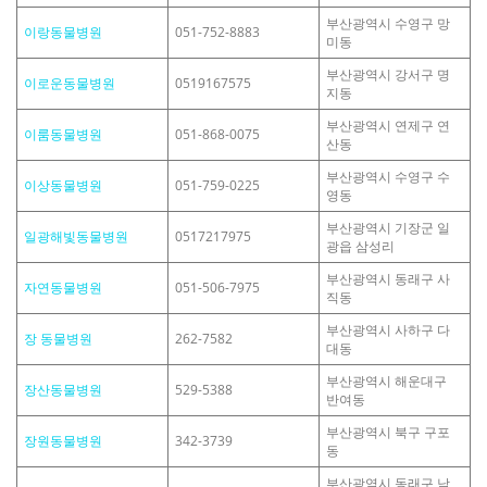
부산광역시 수영구 망
이랑동물병원
051-752-8883
미동
부산광역시 강서구 명
이로운동물병원
0519167575
지동
부산광역시 연제구 연
이룸동물병원
051-868-0075
산동
부산광역시 수영구 수
이상동물병원
051-759-0225
영동
부산광역시 기장군 일
일광해빛동물병원
0517217975
광읍 삼성리
부산광역시 동래구 사
자연동물병원
051-506-7975
직동
부산광역시 사하구 다
장 동물병원
262-7582
대동
부산광역시 해운대구
장산동물병원
529-5388
반여동
부산광역시 북구 구포
장원동물병원
342-3739
동
부산광역시 동래구 낙