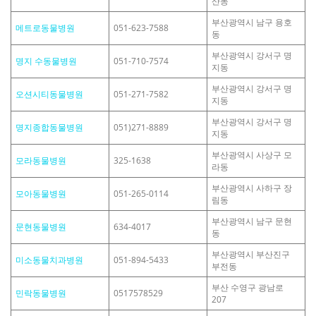
산동
부산광역시 남구 용호
메트로동물병원
051-623-7588
동
부산광역시 강서구 명
명지 수동물병원
051-710-7574
지동
부산광역시 강서구 명
오션시티동물병원
051-271-7582
지동
부산광역시 강서구 명
명지종합동물병원
051)271-8889
지동
부산광역시 사상구 모
모라동물병원
325-1638
라동
부산광역시 사하구 장
모아동물병원
051-265-0114
림동
부산광역시 남구 문현
문현동물병원
634-4017
동
부산광역시 부산진구
미소동물치과병원
051-894-5433
부전동
부산 수영구 광남로
민락동물병원
0517578529
207