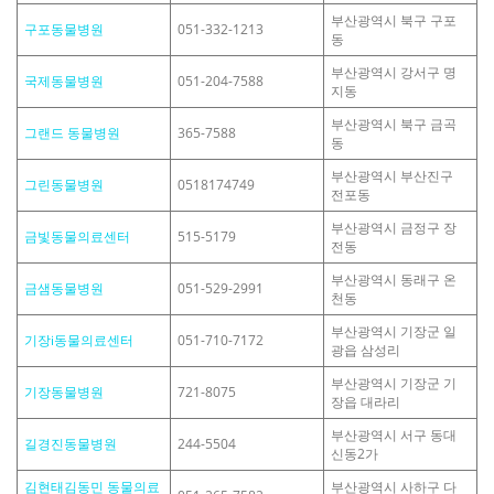
부산광역시 북구 구포
구포동물병원
051-332-1213
동
부산광역시 강서구 명
국제동물병원
051-204-7588
지동
부산광역시 북구 금곡
그랜드 동물병원
365-7588
동
부산광역시 부산진구
그린동물병원
0518174749
전포동
부산광역시 금정구 장
금빛동물의료센터
515-5179
전동
부산광역시 동래구 온
금샘동물병원
051-529-2991
천동
부산광역시 기장군 일
기장i동물의료센터
051-710-7172
광읍 삼성리
부산광역시 기장군 기
기장동물병원
721-8075
장읍 대라리
부산광역시 서구 동대
길경진동물병원
244-5504
신동2가
김현태김동민 동물의료
부산광역시 사하구 다