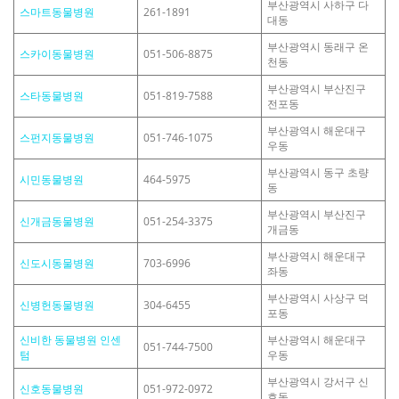
부산광역시 사하구 다
스마트동물병원
261-1891
대동
부산광역시 동래구 온
스카이동물병원
051-506-8875
천동
부산광역시 부산진구
스타동물병원
051-819-7588
전포동
부산광역시 해운대구
스펀지동물병원
051-746-1075
우동
부산광역시 동구 초량
시민동물병원
464-5975
동
부산광역시 부산진구
신개금동물병원
051-254-3375
개금동
부산광역시 해운대구
신도시동물병원
703-6996
좌동
부산광역시 사상구 덕
신병헌동물병원
304-6455
포동
신비한 동물병원 인센
부산광역시 해운대구
051-744-7500
텀
우동
부산광역시 강서구 신
신호동물병원
051-972-0972
호동