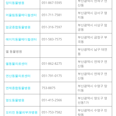
부산광역시 연제구 연
양지동물병원
051-867-5595
산동
부산광역시 강서구 명
어울림동물메디컬센터
051-711-7581
지동
부산광역시 사상구 엄
엄궁종합동물병원
051-316-7597
궁동
부산광역시 금정구 부
에이치동물메디컬센터
051-583-7575
곡동
부산광역시 남구 대연
엘 동물병원
동
부산광역시 연제구 연
엘동물의료센터
051-862-8275
산동
부산광역시 연제구 연
연산동물의료센터
051-791-0175
산동
부산광역시 수영구 망
연제종합동물병원
753-8875
미동
부산광역시 영도구 영
영도동물병원
051-415-2566
선동1가
부산광역시 수영구 민
오리진 동물피부과병원
051-753-7582
락동