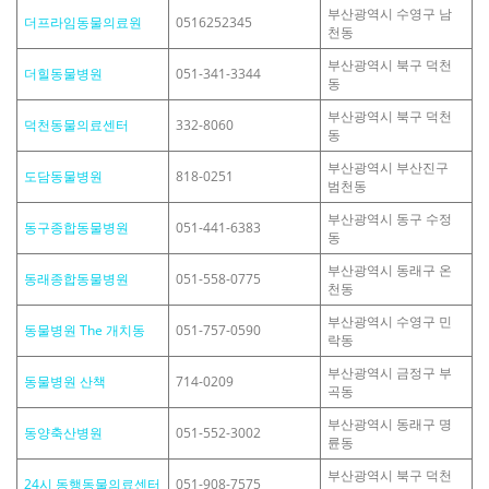
부산광역시 수영구 남
더프라임동물의료원
0516252345
천동
부산광역시 북구 덕천
더힐동물병원
051-341-3344
동
부산광역시 북구 덕천
덕천동물의료센터
332-8060
동
부산광역시 부산진구
도담동물병원
818-0251
범천동
부산광역시 동구 수정
동구종합동물병원
051-441-6383
동
부산광역시 동래구 온
동래종합동물병원
051-558-0775
천동
부산광역시 수영구 민
동물병원 The 개치동
051-757-0590
락동
부산광역시 금정구 부
동물병원 산책
714-0209
곡동
부산광역시 동래구 명
동양축산병원
051-552-3002
륜동
부산광역시 북구 덕천
24시 동행동물의료센터
051-908-7575