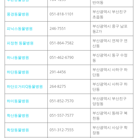
반여동
부산광역시 부산진구
풍경동물병원
051-818-1101
초읍동
부산광역시 중구 남포
피닉스동물병원
246-7551
동2가
부산광역시 연제구 연
피정현 동물병원
051-864-7582
산동
부산광역시 동구 수정
하나동물병원
051-462-6790
동
부산광역시 사하구 하
하단동물병원
291-4456
단동
부산광역시 사하구 하
하단오거리Q동물병원
264-8275
단동
부산광역시 부산진구
하이동물병원
051-852-7570
양정동
부산광역시 동래구 복
학산동물병원
051-557-7577
천동
부산광역시 사상구 학
학장동물병원
051-312-7555
장동