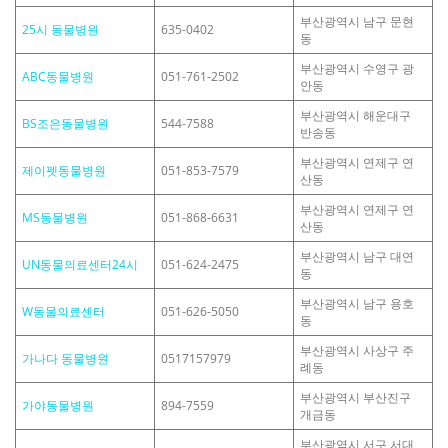
부산광역시 남구 문현
25시 동물병원
635-0402
동
부산광역시 수영구 광
ABC동물병원
051-761-2502
안동
부산광역시 해운대구
BS조은동물병원
544-7588
반송동
부산광역시 연제구 연
제이펫동물병원
051-853-7579
산동
부산광역시 연제구 연
MS동물병원
051-868-6631
산동
부산광역시 남구 대연
UN동물의료센터24시
051-624-2475
동
부산광역시 남구 용호
W동물의료센터
051-626-5050
동
부산광역시 사상구 주
가나다 동물병원
0517157979
례동
부산광역시 부산진구
가야동물병원
894-7559
개금동
부산광역시 서구 서대