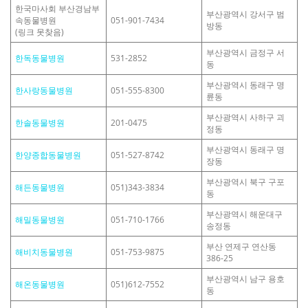
한국마사회 부산경남부
부산광역시 강서구 범
속동물병원
051-901-7434
방동
(링크 못찾음)
부산광역시 금정구 서
한독동물병원
531-2852
동
부산광역시 동래구 명
한사랑동물병원
051-555-8300
륜동
부산광역시 사하구 괴
한솔동물병원
201-0475
정동
부산광역시 동래구 명
한양종합동물병원
051-527-8742
장동
부산광역시 북구 구포
해든동물병원
051)343-3834
동
부산광역시 해운대구
해밀동물병원
051-710-1766
송정동
부산 연제구 연산동
해비치동물병원
051-753-9875
386-25
부산광역시 남구 용호
해온동물병원
051)612-7552
동