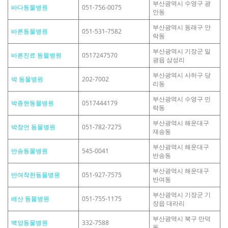
부산광역시 수영구 광
바다동물병원
051-756-0075
안동
부산광역시 동래구 안
바른동물병원
051-531-7582
락동
부산광역시 기장군 일
바른진료 동물병원
0517247570
광읍 삼성리
부산광역시 사하구 당
박 동물병원
202-7002
리동
부산광역시 수영구 민
박종현동물병원
0517444179
락동
부산광역시 해운대구
박창언 동물병원
051-782-7275
재송동
부산광역시 해운대구
반송동물병원
545-0041
반송동
부산광역시 해운대구
반여착한동물병원
051-927-7575
반여동
부산광역시 기장군 기
배산 동물병원
051-755-1175
장읍 대라리
부산광역시 북구 만덕
백양동물병원
332-7588
동