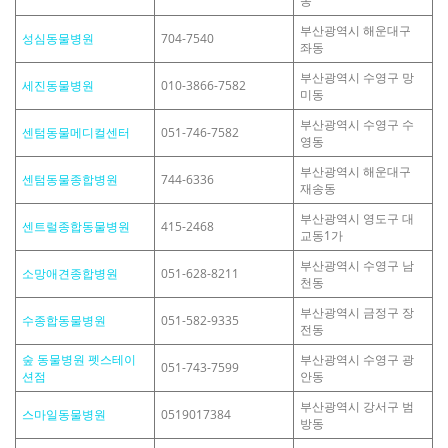
동
부산광역시 해운대구
성심동물병원
704-7540
좌동
부산광역시 수영구 망
세진동물병원
010-3866-7582
미동
부산광역시 수영구 수
센텀동물메디컬센터
051-746-7582
영동
부산광역시 해운대구
센텀동물종합병원
744-6336
재송동
부산광역시 영도구 대
센트럴종합동물병원
415-2468
교동1가
부산광역시 수영구 남
소망애견종합병원
051-628-8211
천동
부산광역시 금정구 장
수종합동물병원
051-582-9335
전동
숲 동물병원 펫스테이
부산광역시 수영구 광
051-743-7599
션점
안동
부산광역시 강서구 범
스마일동물병원
0519017384
방동