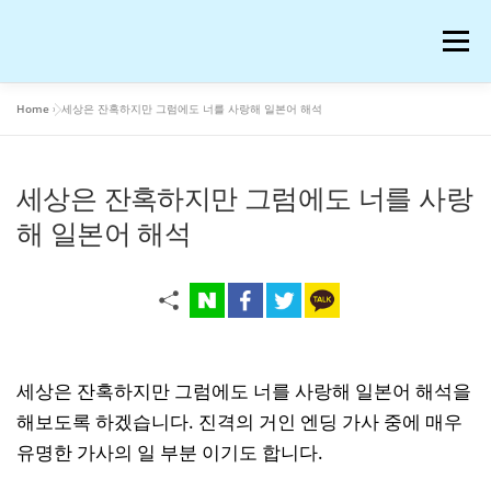
내
용
메뉴
으
로
바
Home
»
세상은 잔혹하지만 그럼에도 너를 사랑해 일본어 해석
로
공부
여행
운동
콘텐츠
이슈
OTT꿀팁
가
기
세상은 잔혹하지만 그럼에도 너를 사랑
AI 연구
워드프레스 일기
온라인 강의 후기
해 일본어 해석
재테크
생활꿀팁
반려동물
화장품
애니메이션
블로그 꿀팁
피아노
음악
세상은 잔혹하지만 그럼에도 너를 사랑해 일본어 해석을
해보도록 하겠습니다. 진격의 거인 엔딩 가사 중에 매우
유명한 가사의 일 부분 이기도 합니다.
프로그램
IT
저작권과 법