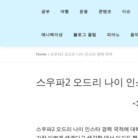
내
용
공부
여행
운동
콘텐츠
이슈
으
로
바
애니메이션
블로그 꿀팁
피아노
음
로
가
기
Home
»
스우파2 오드리 나이 인스타 경력 국적
스우파2 오드리 나이 인
스우파2 오드리 나이 인스타 경력 국적에 대
가장 이쁘게 생겼다고 생각한 댄서 이기도 했