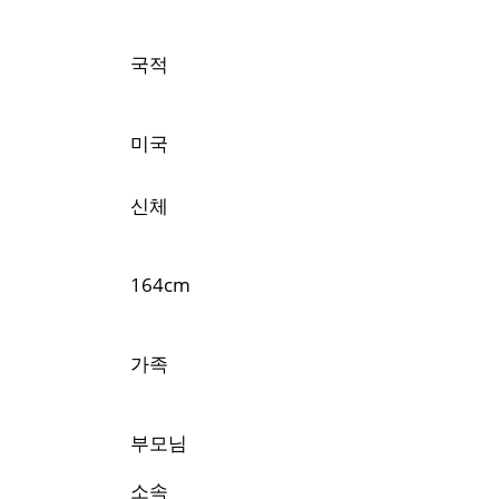
국적
미국
신체
164cm
가족
부모님
소속