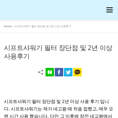
내
용
메뉴
으
로
바
Home
»
시프트샤워기 필터 장단점 및 2년 이상 사용후기
로
공부
여행
운동
콘텐츠
이슈
OTT꿀팁
가
기
시프트샤워기 필터 장단점 및 2년 이상
AI 연구
워드프레스 일기
온라인 강의 후기
사용후기
재테크
생활꿀팁
반려동물
화장품
애니메이션
블로그 꿀팁
피아노
음악
시프트샤워기 필터 장단점 및 2년 이상 사용 후기 입니
다. 시프트샤워기는 제가 네고왕 때 처음 접했고, 매우 오
프로그램
IT
저작권과 법
랜 시간 사용 했습니다. 다만 그 이후에 잠깐 네고왕에서