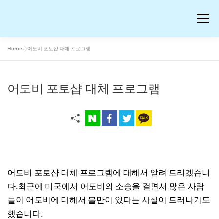
내
용
메뉴
으
로
바
Home
»
어도비 포토샵 대체 프로그램
로
공부
여행
운동
콘텐츠
이슈
OTT꿀팁
가
기
어도비 포토샵 대체 프로그램
AI 연구
워드프레스 일기
온라인 강의 후기
재테크
생활꿀팁
반려동물
화장품
애니메이션
블로그 꿀팁
피아노
음악
어도비 포토샵 대체 프로그램에 대해서 알려 드리겠습니
다.최근에 미국에서 어도비의 소송을 걸면서 많은 사람
들이 어도비에 대해서 불만이 있다는 사실이 드러나기도
프로그램
IT
저작권과 법
했습니다.