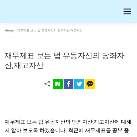
내
용
메뉴
으
로
바
Home
»
재무제표 보는 법 유동자산의 당좌자산,재고자산
로
공부
여행
운동
콘텐츠
이슈
OTT꿀팁
가
기
재무제표 보는 법 유동자산의 당좌자
AI 연구
워드프레스 일기
온라인 강의 후기
산,재고자산
재테크
생활꿀팁
반려동물
화장품
애니메이션
블로그 꿀팁
피아노
음악
재무제표 보는 법 유동자산의 당좌자산,재고자산에 대해
프로그램
IT
저작권과 법
서 알아 보도록 하겠습니다. 최근에 재무제표를 공부 중