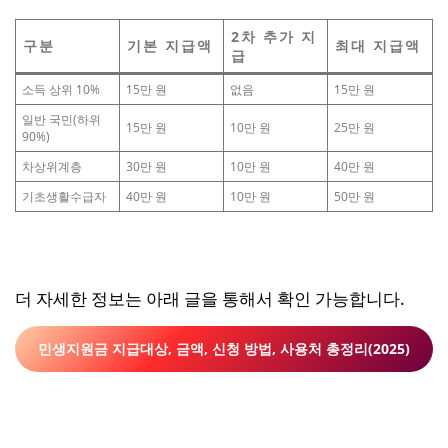
2차 추가 지
구분
기본 지급액
최대 지급액
급
소득 상위 10%
15만 원
없음
15만 원
일반 국민(하위
15만 원
10만 원
25만 원
90%)
차상위계층
30만 원
10만 원
40만 원
기초생활수급자
40만 원
10만 원
50만 원
더 자세한 정보는 아래 글을 통해서 확인 가능합니다.
민생지원금 지급대상, 금액, 신청 방법, 사용처 총정리(2025)