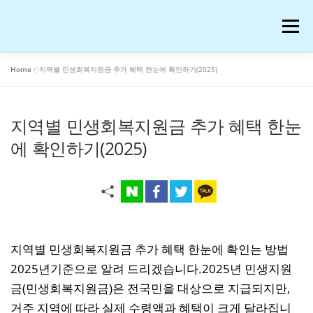
내
용
메뉴
으
로
바
Home
»
지역별 민생회복지원금 추가 혜택 한눈에 확인하기(2025)
로
공부
여행
운동
콘텐츠
이슈
OTT꿀팁
가
기
지역별 민생회복지원금 추가 혜택 한눈
AI 연구
워드프레스 일기
온라인 강의 후기
에 확인하기(2025)
재테크
생활꿀팁
반려동물
화장품
애니메이션
블로그 꿀팁
피아노
음악
지역별 민생회복지원금 추가 혜택 한눈에 확인는 방법
2025년기준으로 알려 드리겠습니다.2025년 민생지원
금(민생회복지원금)은 전국민을 대상으로 지급되지만,
프로그램
IT
저작권과 법
거주 지역에 따라 실제 수령액과 혜택이 크게 달라집니