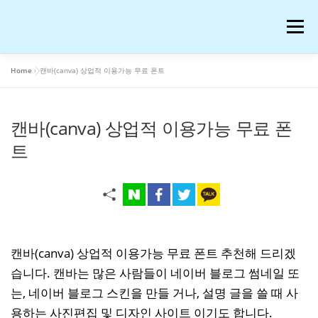
내
용
메뉴
으
로
바
Home
»
캔바(canva) 상업적 이용가능 무료 폰트
로
공부
여행
운동
콘텐츠
이슈
OTT꿀팁
가
기
캔바(canva) 상업적 이용가능 무료 폰
AI 연구
워드프레스 일기
온라인 강의 후기
트
재테크
생활꿀팁
반려동물
화장품
애니메이션
블로그 꿀팁
피아노
음악
캔바(canva) 상업적 이용가능 무료 폰트 추천해 드리겠
습니다. 캔바는 많은 사람들이 네이버 블로그 썸네일 또
는, 네이버 블로그 스킨을 만들 거나, 설명 글을 쓸 때 사
프로그램
IT
저작권과 법
용하는 사진편집 및 디자인 사이트 이기도 합니다.