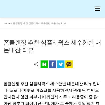
내
용
메뉴
으
로
바
Home
»
폼클렌징 추천 심플리웍스 세수한번 내돈내산 리뷰
로
공부
여행
운동
콘텐츠
이슈
OTT꿀팁
가
기
폼클렌징 추천 심플리웍스 세수한번 내
AI 연구
워드프레스 일기
온라인 강의 후기
돈내산 리뷰
재테크
생활꿀팁
반려동물
화장품
애니메이션
블로그 꿀팁
피아노
음악
폼클렌징 추천 심플리웍스 세수한번 내돈내산 리뷰 입니
다. 코로나 이후로 마스크를 사용하면서 원래 단 한번도
간지럽지 않던 피부가 바뀌면서 자주 가려움증이 좀 많
프로그램
IT
저작권과 법
아진 피부가 되어버렸는데, 제가 그 중에서 제일 크게 효