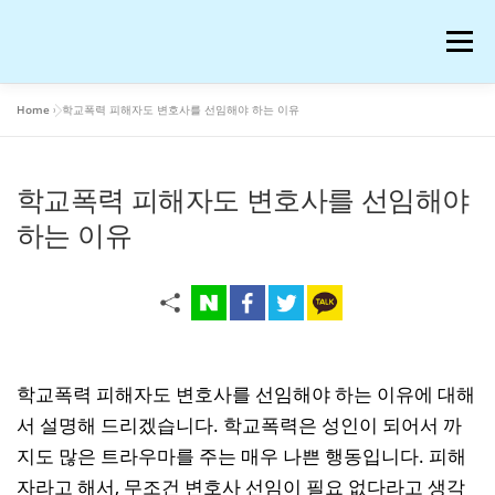
내
용
메뉴
으
로
바
Home
»
학교폭력 피해자도 변호사를 선임해야 하는 이유
로
공부
여행
운동
콘텐츠
이슈
OTT꿀팁
가
기
학교폭력 피해자도 변호사를 선임해야
AI 연구
워드프레스 일기
온라인 강의 후기
하는 이유
재테크
생활꿀팁
반려동물
화장품
애니메이션
블로그 꿀팁
피아노
음악
학교폭력 피해자도 변호사를 선임해야 하는 이유에 대해
서 설명해 드리겠습니다. 학교폭력은 성인이 되어서 까
지도 많은 트라우마를 주는 매우 나쁜 행동입니다. 피해
프로그램
IT
저작권과 법
자라고 해서, 무조건 변호사 선임이 필요 없다라고 생각