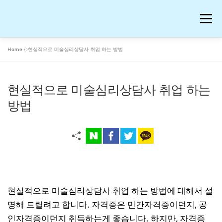
내
용
메뉴
으
로
바
Home
»
현실적으로 미술심리상담사 취업 하는 방법
로
공부
여행
운동
콘텐츠
이슈
OTT꿀팁
가
기
현실적으로 미술심리상담사 취업 하는
AI 연구
워드프레스 일기
온라인 강의 후기
방법
재테크
생활꿀팁
반려동물
화장품
애니메이션
블로그 꿀팁
피아노
음악
현실적으로 미술심리상담사 취업 하는 방법에 대해서 설
명해 드릴려고 합니다. 자격증은 민간자격증이던지, 공
프로그램
IT
저작권과 법
인자격증이던지 취득하는게 좋습니다. 하지만, 자격증