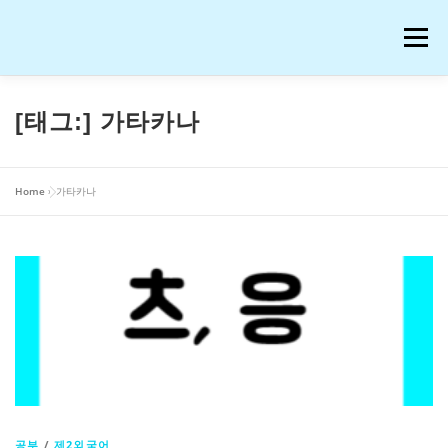
내
용
메뉴
으
로
바
로
공부
여행
운동
콘텐츠
이슈
OTT꿀팁
[태그:]
가타카나
가
기
AI 연구
워드프레스 일기
온라인 강의 후기
Home
»
가타카나
재테크
생활꿀팁
반려동물
화장품
애니메이션
블로그 꿀팁
피아노
음악
프로그램
IT
저작권과 법
공부
/
제2외국어